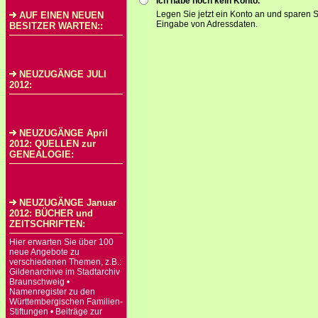
Ich habe noch kein Konto.
Legen Sie jetzt ein Konto an und sparen S
AUF EINEN NEUEN
Eingabe von Adressdaten.
BESITZER WARTEN::
NEUZUGÄNGE JULI
2012:
NEUZUGÄNGE April
2012: QUELLEN zur
GENEALOGIE:
NEUZUGÄNGE Januar
2012: BÜCHER und
ZEITSCHRIFTEN:
Hier erwarten Sie über 100
neue Angebote zu
verschiedenen Themen, z.B.:
Gildenarchive im Stadtarchiv
Braunschweig •
Namenregister zu den
Württembergischen Familien-
Stiftungen • Beiträge zur