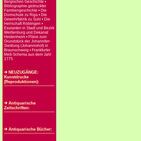
Bergischen Geschichte •
Bibliographie gedruckter
Familiengeschichte • Die
Domschule zu Riga • Die
Gewehrfabrik zu Suhl • Die
Herrschaft Röblingen •
Exulanten in Stadt und Bezirk
Weißenburg und Dekanat
Heidenheim • Pläne zum
Grundstück der Johanniter-
Siedlung (Johannishof) in
Braunschweig • Frankfurter
Meß-Schema aus dem Jahr
1775
NEUZUGÄNGE:
Kunstdrucke
(Reproduktionen):
Antiquarische
Zeitschriften:
Antiquarische Bücher: