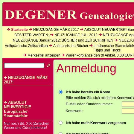
Startseite
NEUZUGÄNGE MÄRZ 2017
ABSOLUT NEUWERTIG!!! Euro
BESITZER WARTEN:
NEUZUGÄNGE JULI 2012
NEUZUGÄNGE Apri
NEUZUGÄNGE Januar 2012: BÜCHER und ZEITSCHRIFTEN
NEUZUGÄ
Antiquarische Zeitschriften
Antiquarische Bücher
Lindnersche Stammtafel
Tipps und Tricks
Merkzettel anzeigen
Warenkorb anzeigen (
0
Artikel,
0,00
EUR)
Anmeldung
NEUZUGÄNGE MÄRZ
2017:
Ich habe bereits ein Konto
Bitte melden Sie sich mit Ihrem Kennwort 
ABSOLUT
E-Mail oder Kundennummer:
NEUWERTIG!!!
Kennwort:
Europäische
Stammtafeln:
Ich habe mein Kennwort vergessen
Nur noch Bd. XIX (Zwischen
Weser und Oder) lieferbar!