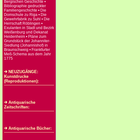
Bergischen Geschichte •
Bibliographie gedruckter
Familiengeschichte • Die
Domschule zu Riga • Die
Gewehrfabrik zu Suhl • Die
Herrschaft Röblingen •
Exulanten in Stadt und Bezirk
Weißenburg und Dekanat
Heidenheim • Pläne zum
Grundstück der Johanniter-
Siedlung (Johannishof) in
Braunschweig • Frankfurter
Meß-Schema aus dem Jahr
1775
NEUZUGÄNGE:
Kunstdrucke
(Reproduktionen):
Antiquarische
Zeitschriften:
Antiquarische Bücher: