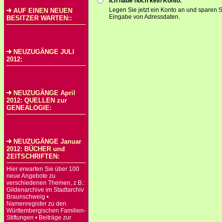
Ich habe noch kein Konto.
Legen Sie jetzt ein Konto an und sparen S
AUF EINEN NEUEN
Eingabe von Adressdaten.
BESITZER WARTEN::
NEUZUGÄNGE JULI
2012:
NEUZUGÄNGE April
2012: QUELLEN zur
GENEALOGIE:
NEUZUGÄNGE Januar
2012: BÜCHER und
ZEITSCHRIFTEN:
Hier erwarten Sie über 100
neue Angebote zu
verschiedenen Themen, z.B.:
Gildenarchive im Stadtarchiv
Braunschweig •
Namenregister zu den
Württembergischen Familien-
Stiftungen • Beiträge zur