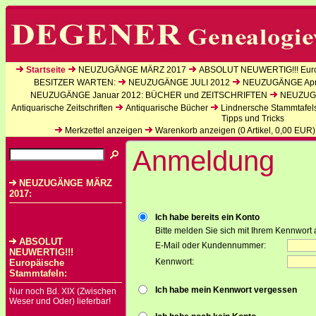
Startseite
NEUZUGÄNGE MÄRZ 2017
ABSOLUT NEUWERTIG!!! Euro
BESITZER WARTEN:
NEUZUGÄNGE JULI 2012
NEUZUGÄNGE Apri
NEUZUGÄNGE Januar 2012: BÜCHER und ZEITSCHRIFTEN
NEUZUGÄ
Antiquarische Zeitschriften
Antiquarische Bücher
Lindnersche Stammtafel
Tipps und Tricks
Merkzettel anzeigen
Warenkorb anzeigen (
0
Artikel,
0,00
EUR)
Anmeldung
NEUZUGÄNGE MÄRZ
2017:
Ich habe bereits ein Konto
Bitte melden Sie sich mit Ihrem Kennwort 
ABSOLUT
E-Mail oder Kundennummer:
NEUWERTIG!!!
Kennwort:
Europäische
Stammtafeln:
Ich habe mein Kennwort vergessen
Nur noch Bd. XIX (Zwischen
Weser und Oder) lieferbar!