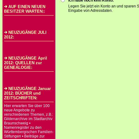
Ich habe noch kein Konto.
Legen Sie jetzt ein Konto an und sparen S
AUF EINEN NEUEN
Eingabe von Adressdaten.
BESITZER WARTEN::
NEUZUGÄNGE JULI
2012:
NEUZUGÄNGE April
2012: QUELLEN zur
GENEALOGIE:
NEUZUGÄNGE Januar
2012: BÜCHER und
ZEITSCHRIFTEN:
Hier erwarten Sie über 100
neue Angebote zu
verschiedenen Themen, z.B.:
Gildenarchive im Stadtarchiv
Braunschweig •
Namenregister zu den
Württembergischen Familien-
Stiftungen • Beiträge zur