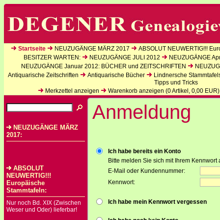
Startseite
NEUZUGÄNGE MÄRZ 2017
ABSOLUT NEUWERTIG!!! Euro
BESITZER WARTEN:
NEUZUGÄNGE JULI 2012
NEUZUGÄNGE Apri
NEUZUGÄNGE Januar 2012: BÜCHER und ZEITSCHRIFTEN
NEUZUGÄ
Antiquarische Zeitschriften
Antiquarische Bücher
Lindnersche Stammtafel
Tipps und Tricks
Merkzettel anzeigen
Warenkorb anzeigen (
0
Artikel,
0,00
EUR)
Anmeldung
NEUZUGÄNGE MÄRZ
2017:
Ich habe bereits ein Konto
Bitte melden Sie sich mit Ihrem Kennwort 
ABSOLUT
E-Mail oder Kundennummer:
NEUWERTIG!!!
Kennwort:
Europäische
Stammtafeln:
Ich habe mein Kennwort vergessen
Nur noch Bd. XIX (Zwischen
Weser und Oder) lieferbar!