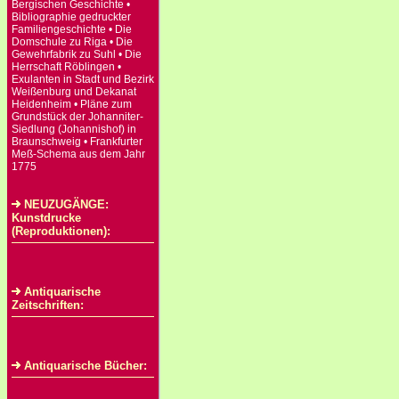
Bergischen Geschichte •
Bibliographie gedruckter
Familiengeschichte • Die
Domschule zu Riga • Die
Gewehrfabrik zu Suhl • Die
Herrschaft Röblingen •
Exulanten in Stadt und Bezirk
Weißenburg und Dekanat
Heidenheim • Pläne zum
Grundstück der Johanniter-
Siedlung (Johannishof) in
Braunschweig • Frankfurter
Meß-Schema aus dem Jahr
1775
NEUZUGÄNGE:
Kunstdrucke
(Reproduktionen):
Antiquarische
Zeitschriften:
Antiquarische Bücher: