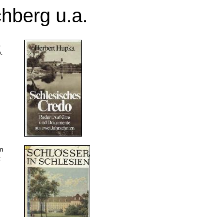
chberg u.a.
,
.
in
t