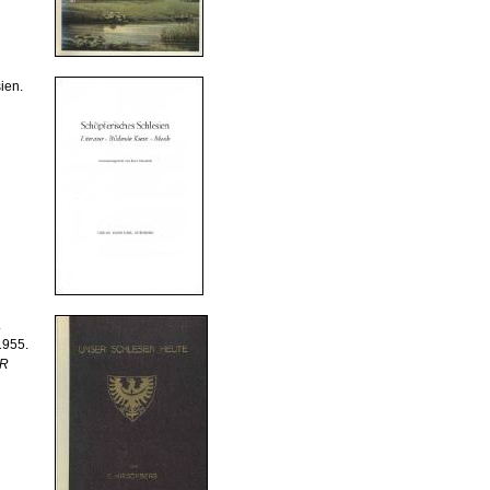
ien.
.
1955.
UR