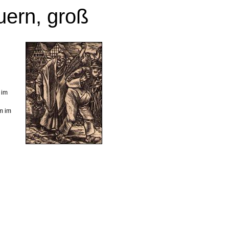
uern, groß
 im
m im