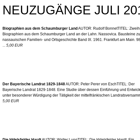
NEUZUGÄNGE JULI 20
Biographien aus dem Schaumburger Land
AUTOR: Rudolf BonnetTITEL: Zweih
Biographien aus dem Schaumburger Land an der Lahn. Nassovica. Bausteine zu
nassauischen Familien- und Ortsgeschichte Band IX. 1961. Frankfurt am Main. 98
...
5,00 EUR
Der Bayerische Landrat 1829-1848
AUTOR: Peter Perer von EschTITEL: Der
Bayerische Landrat 1829-1848. Eine Studie über dessen Einführung und Entwic
unter besonderer Würdigung der Tätigkeit der mittelfränkischen Landratsversamml
5,00 EUR
Die Iddelsfelder Hardt
AUTOR: Walter LungTITEL: Die Iddelsfelder Hardt. Ein