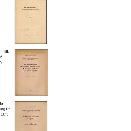
r
olitik
36-
UR
ie
lag Ph.
0 EUR