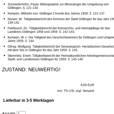
Schneiderhöhn, Paula: Bibliographie zur Mineralogie der Umgebung von
Göttingen. S. 121-130.
Kempen, Wilhelm von: Göttinger Chronik des Jahres 1959. S. 131-137.
Nissen, W.: Tätigkeitsbericht des Archives der Stadt Göttingen für das Jahr 19
139-142.
Fahlbusch, Dr.: Tätigkeitsbericht der Kreisarchiv- und Heimatpflege für den
Landkreis Göttingen 1958 und 1959. S. 142-143.
Kempen, W. v.: Die Tätigkeit des Geschichtsvereins für Göttingen und Umge
Jahre 1959. S. 144.
Ollrog, Wolfgang: Tätigkeitsbericht der Genealogisch- Heraldischen Gesellsc
mit dem Sitz in Göttingen für das Jahr 1959. S. 145.
Steinmetz, Erwin: Tätigkeitsbericht der Heimatkundlichen Arbeitsgemeinschaf
Stadt- und Landkreises Göttingen für 1959. S. 145-146.
ZUSTAND: NEUWERTIG!
8,00 EUR
incl. 7% USt. zzgl. Versand
Lieferbar in 3-5 Werktagen
Anzahl: