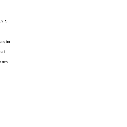
59. S.
bung im
haft
t des