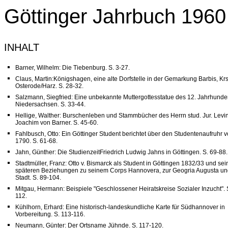
Göttinger Jahrbuch 1960
INHALT
Barner, Wilhelm: Die Tiebenburg. S. 3-27.
Claus, Martin:Königshagen, eine alte Dorfstelle in der Gemarkung Barbis, Krs
Osterode/Harz. S. 28-32.
Salzmann, Siegfried: Eine unbekannte Muttergottesstatue des 12. Jahrhunde
Niedersachsen. S. 33-44.
Hellige, Walther: Burschenleben und Stammbücher des Herrn stud. Jur. Levi
Joachim von Barner. S. 45-60.
Fahlbusch, Otto: Ein Göttinger Student berichtet über den Studentenaufruhr 
1790. S. 61-68.
Jahn, Günther: Die StudienzeitFriedrich Ludwig Jahns in Göttingen. S. 69-88.
Stadtmüller, Franz: Otto v. Bismarck als Student in Göttingen 1832/33 und sei
späteren Beziehungen zu seinem Corps Hannovera, zur Geogria Augusta un
Stadt. S. 89-104.
Mitgau, Hermann: Beispiele "Geschlossener Heiratskreise Sozialer Inzucht". 
112.
Kühlhorn, Erhard: Eine historisch-landeskundliche Karte für Südhannover in
Vorbereitung. S. 113-116.
Neumann, Günter: Der Ortsname Jühnde. S. 117-120.