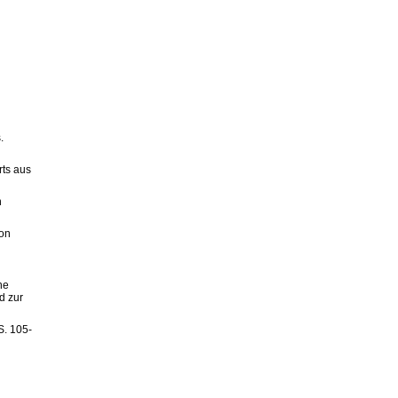
.
rts aus
n
von
ne
d zur
S. 105-